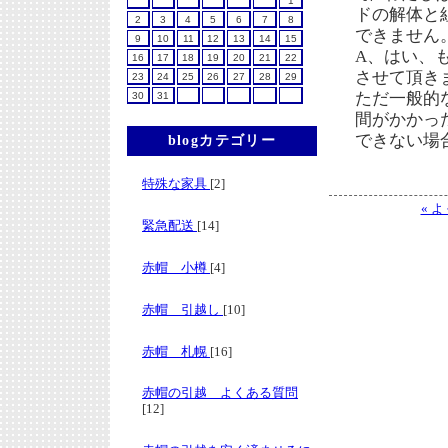
1
ドの解体と
2
3
4
5
6
7
8
できません
9
10
11
12
13
14
15
A、はい、
16
17
18
19
20
21
22
させて頂き
23
24
25
26
27
28
29
ただ一般的
30
31
間がかかっ
できない場
blogカテゴリー
特殊な家具
[2]
« 
緊急配送
[14]
赤帽 小樽
[4]
赤帽 引越し
[10]
赤帽 札幌
[16]
赤帽の引越 よくある質問
[12]