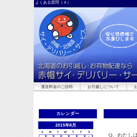
よくある質問（４）
運送料金のご説明
お引越しについて
カレンダー
2015年8月
S
M
T
W
T
F
S
Q、わたし