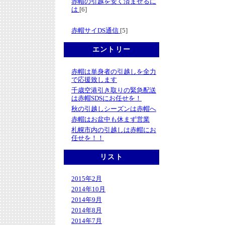
赤帽の引越を安く済ませるに
は
[6]
赤帽サイDS通信
[5]
エントリー
赤帽は単身者の引越しを全力
で応援致します
千歳空港引き取りの緊急配送
は赤帽SDSにお任せを！
秋の引越しシーズンは赤帽へ
赤帽はお盆中も休まず営業
札幌市内の引越しは赤帽にお
任せを！！
リスト
2015年2月
2014年10月
2014年9月
2014年8月
2014年7月