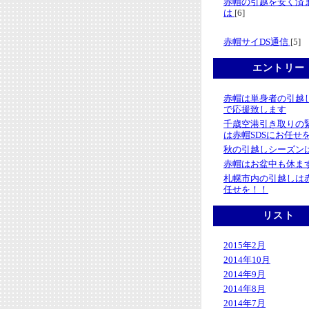
赤帽の引越を安く済
は
[6]
赤帽サイDS通信
[5]
エントリー
赤帽は単身者の引越
で応援致します
千歳空港引き取りの
は赤帽SDSにお任せ
秋の引越しシーズン
赤帽はお盆中も休ま
札幌市内の引越しは
任せを！！
リスト
2015年2月
2014年10月
2014年9月
2014年8月
2014年7月