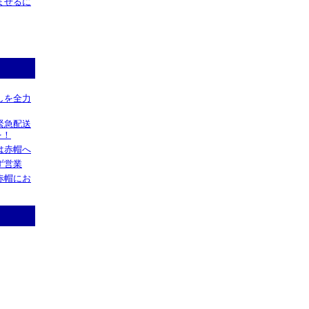
ませるに
しを全力
緊急配送
を！
は赤帽へ
ず営業
赤帽にお