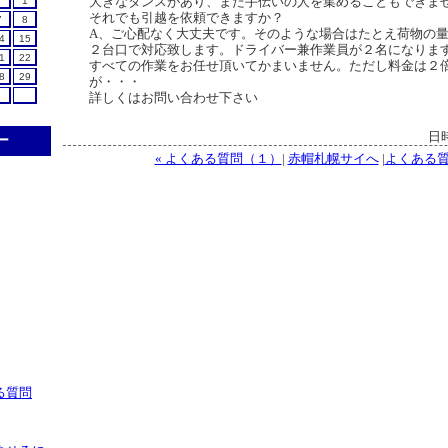
大きなタンスがあり、また手伝いの人を集めることもできま
1
それでも引越を依頼できますか？
7
8
A、ご心配なく大丈夫です。そのような場合はたとえ荷物の
4
15
２台口で対応致します。ドライバー兼作業員が２名になりま
1
22
すべての作業をお任せ頂いてかまいません。ただし料金は２
8
29
が・・・
詳しくはお問い合わせ下さい
日時
ー
« よくある質問（１）
|
赤帽札幌サイへ
|
よくある質
る質問