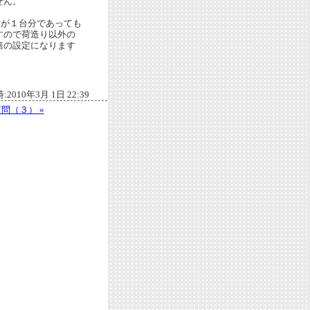
せん。
量が１台分であっても
すので荷造り以外の
倍の設定になります
:2010年3月 1日 22:39
問（３） »