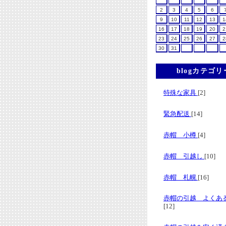
2
3
4
5
6
9
10
11
12
13
1
16
17
18
19
20
2
23
24
25
26
27
2
30
31
blogカテゴリ
特殊な家具
[2]
緊急配送
[14]
赤帽 小樽
[4]
赤帽 引越し
[10]
赤帽 札幌
[16]
赤帽の引越 よくあ
[12]